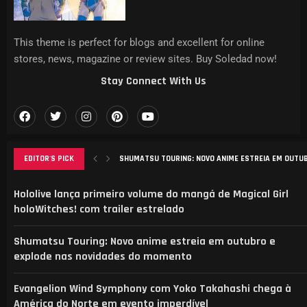
This theme is perfect for blogs and excellent for online
stores, news, magazine or review sites. Buy Soledad now!
Stay Connect With Us
SHUMATSU TOURING: NOVO ANIME ESTREIA EM OUTUBR
EDITOR'S PICK
EVANGELION WIND SYMPHONY COM YOKO TAKAHASHI C
ANÁLISE DO MANGA ‘B-RANK ADVENTURER’: DESAFIOS, 
ELENCO REVELADO PARA NOVA ADAPTAÇÃO DE CAT’S E
AGURI ONISHI LANÇA NOVO VIDEOCLIPE “HADASHI NO 
Hololive lança primeiro volume do mangá de Magical Girl
holoWitches! com trailer estrelado
Shumatsu Touring: Novo anime estreia em outubro e
explode nas novidades do momento
Evangelion Wind Symphony com Yoko Takahashi chega à
América do Norte em evento imperdível