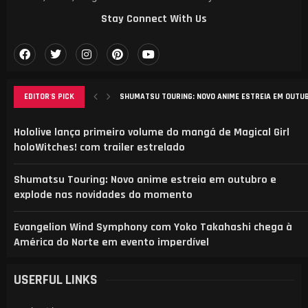
Stay Connect With Us
SHUMATSU TOURING: NOVO ANIME ESTREIA EM OUTUBR
EDITOR'S PICK
EVANGELION WIND SYMPHONY COM YOKO TAKAHASHI C
ANÁLISE DO MANGA ‘B-RANK ADVENTURER’: DESAFIOS, 
ELENCO REVELADO PARA NOVA ADAPTAÇÃO DE CAT’S E
AGURI ONISHI LANÇA NOVO VIDEOCLIPE “HADASHI NO 
Hololive lança primeiro volume do mangá de Magical Girl
holoWitches! com trailer estrelado
Shumatsu Touring: Novo anime estreia em outubro e
explode nas novidades do momento
Evangelion Wind Symphony com Yoko Takahashi chega à
América do Norte em evento imperdível
USERFUL LINKS