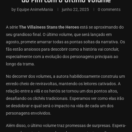
ao Fim com o Último Volume
by
Equipe AnimeMania
junho 22, 2025
0 comments
A série
The Villainess Stans the Heroes
está se aproximando do
seu grandioso final. O último volume, que será lançado em
agosto, promete amarrar todas as pontas soltas da narrativa. Os
fãs estão ansiosos para descobrir como a história vai concluir,
especialmente com a evolução dos personagens principais ao
longo da trama.
No decorrer dos volumes, a autora habilidosamente construiu um
enredo cheio de reviravoltas, mantendo os leitores cativados. A
relação entre a vilã e os heróis se tornou um dos pontos altos,
desafiando os clichês tradicionais. Esperamos ver como elas irão
se desdobrar e qual será o impacto na vida de cada um dos
personagens envolvidos.
Além disso, o último volume traz promessas de surpresas. Espera-