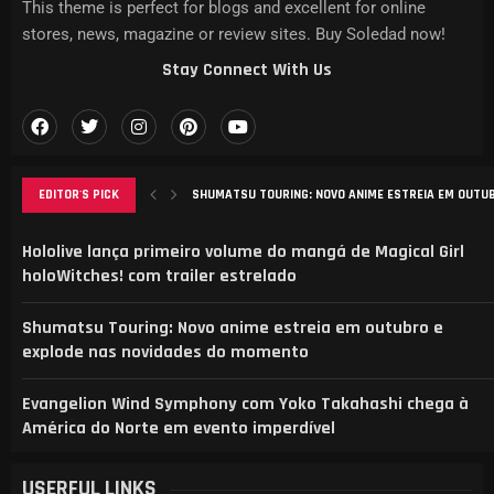
This theme is perfect for blogs and excellent for online
stores, news, magazine or review sites. Buy Soledad now!
Stay Connect With Us
SHUMATSU TOURING: NOVO ANIME ESTREIA EM OUTUBR
EDITOR'S PICK
EVANGELION WIND SYMPHONY COM YOKO TAKAHASHI C
ANÁLISE DO MANGA ‘B-RANK ADVENTURER’: DESAFIOS, 
ELENCO REVELADO PARA NOVA ADAPTAÇÃO DE CAT’S E
AGURI ONISHI LANÇA NOVO VIDEOCLIPE “HADASHI NO 
Hololive lança primeiro volume do mangá de Magical Girl
holoWitches! com trailer estrelado
Shumatsu Touring: Novo anime estreia em outubro e
explode nas novidades do momento
Evangelion Wind Symphony com Yoko Takahashi chega à
América do Norte em evento imperdível
USERFUL LINKS