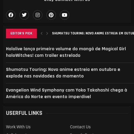
EDITOR'S PICK
SHUMATSU TOURING: NOVO ANIME ESTREIA EM OUTUBR
EVANGELION WIND SYMPHONY COM YOKO TAKAHASHI C
ANÁLISE DO MANGA ‘B-RANK ADVENTURER’: DESAFIOS, 
ELENCO REVELADO PARA NOVA ADAPTAÇÃO DE CAT’S E
AGURI ONISHI LANÇA NOVO VIDEOCLIPE “HADASHI NO 
Hololive lança primeiro volume do mangá de Magical Girl
holoWitches! com trailer estrelado
Shumatsu Touring: Novo anime estreia em outubro e
explode nas novidades do momento
Evangelion Wind Symphony com Yoko Takahashi chega à
América do Norte em evento imperdível
USERFUL LINKS
Work With Us
Contact Us