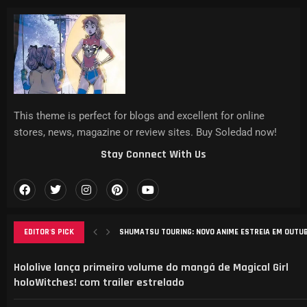
This theme is perfect for blogs and excellent for online
stores, news, magazine or review sites. Buy Soledad now!
Stay Connect With Us
SHUMATSU TOURING: NOVO ANIME ESTREIA EM OUTUBR
EDITOR'S PICK
EVANGELION WIND SYMPHONY COM YOKO TAKAHASHI C
ANÁLISE DO MANGA ‘B-RANK ADVENTURER’: DESAFIOS, 
ELENCO REVELADO PARA NOVA ADAPTAÇÃO DE CAT’S E
AGURI ONISHI LANÇA NOVO VIDEOCLIPE “HADASHI NO 
Hololive lança primeiro volume do mangá de Magical Girl
holoWitches! com trailer estrelado