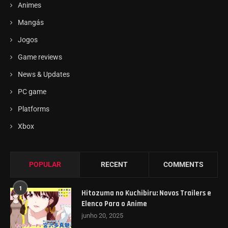
Animes
Mangás
Jogos
Game reviews
News & Updates
PC game
Platforms
Xbox
POPULAR
RECENT
COMMENTS
1
Hitozuma no Kuchibiru: Novos Trailers e
Elenco Para o Anime
junho 20, 2025