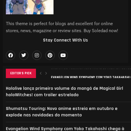
This theme is perfect for blogs and excellent for online
stores, news, magazine or review sites. Buy Soledad now!
Stay Connect With Us
EDITOR'S PICK
EVANGELION WIND SYMPHONY COM YOKO TAKAHASHI C
ANÁLISE DO MANGA ‘B-RANK ADVENTURER’: DESAFIOS, 
ELENCO REVELADO PARA NOVA ADAPTAÇÃO DE CAT’S E
AGURI ONISHI LANÇA NOVO VIDEOCLIPE “HADASHI NO 
Hololive lança primeiro volume do mangá de Magical Girl
holoWitches! com trailer estrelado
Shumatsu Touring: Novo anime estreia em outubro e
explode nas novidades do momento
Evangelion Wind Symphony com Yoko Takahashi chega à