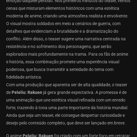
emoção daquele período. Nos primeiros minutos do teaser, vemos
cenas que misturam elementos históricos com uma estética
moderna de anime, criando uma atmosfera realista e envolvente.
O visual mostra soldados em meio a cenários de guerra, com
detalhes que evidenciam a brutalidade e a dramatização do
conflito. Além disso, o teaser sugere uma narrativa centrada na
resistência e no sofrimento dos personagens, que serão
explorados mais profundamente na trama. Para os fãs de anime
e história, essa combinação promete uma experiência visual
poderosa, que busca transmitir a seriedade do tema com
fidelidade artística.
Com uma produção que aparenta ser de alta qualidade, o teaser
de
Peleliu: Rakuen
já gera grande expectativa. A promessa é de
uma animação que une estética visual refinada com um enredo
forte, trazendo à tona uma parte importante da história mundial.
Ainda que seja um teaser, ele consegue despertar curiosidade e
desejo pelo conteúdo completo, que deve ser lançado em breve.
O anime
Peleliu: Rakuen
foi criado com um forte foco em retratar