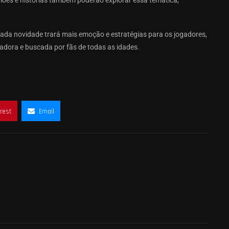
iões e histórias também poderão explorar essa temática,
Cada novidade trará mais emoção e estratégias para os jogadores,
ora e buscada por fãs de todas as idades.
rest
Email