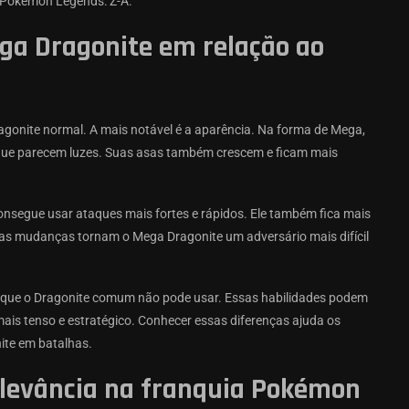
 Pokémon Legends: Z-A.
ega Dragonite em relação ao
agonite normal. A mais notável é a aparência. Na forma de Mega,
 que parecem luzes. Suas asas também crescem e ficam mais
onsegue usar ataques mais fortes e rápidos. Ele também fica mais
ssas mudanças tornam o Mega Dragonite um adversário mais difícil
s que o Dragonite comum não pode usar. Essas habilidades podem
 mais tenso e estratégico. Conhecer essas diferenças ajuda os
ite em batalhas.
relevância na franquia Pokémon