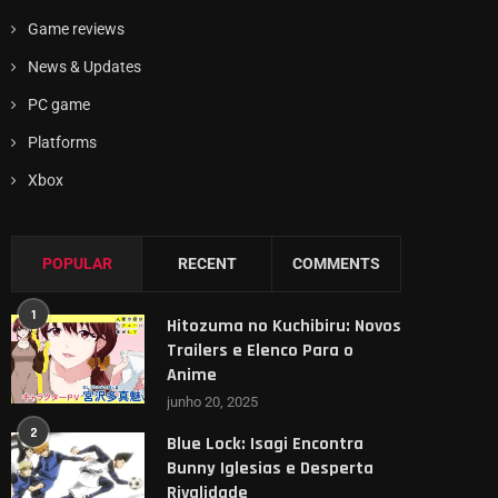
Game reviews
News & Updates
PC game
Platforms
Xbox
POPULAR
RECENT
COMMENTS
1
Hitozuma no Kuchibiru: Novos
Trailers e Elenco Para o
Anime
junho 20, 2025
2
Blue Lock: Isagi Encontra
Bunny Iglesias e Desperta
Rivalidade