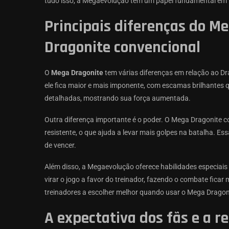
tudo isso, a Megaevolução tem um papel fundamental em
Principais diferenças do M
Dragonite convencional
O
Mega Dragonite
tem várias diferenças em relação ao Dr
ele fica maior e mais imponente, com escamas brilhantes
detalhadas, mostrando sua força aumentada.
Outra diferença importante é o poder. O Mega Dragonite c
resistente, o que ajuda a levar mais golpes na batalha. E
de vencer.
Além disso, a Megaevolução oferece habilidades especiai
virar o jogo a favor do treinador, fazendo o combate ficar
treinadores a escolher melhor quando usar o Mega Dragon
A expectativa dos fãs e a 