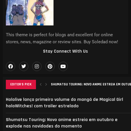
This theme is perfect for blogs and excellent for online
stores, news, magazine or review sites. Buy Soledad now!
Stay Connect With Us
EDITOR'S PICK
SHUMATSU TOURING: NOVO ANIME ESTREIA EM OUTUBR
EVANGELION WIND SYMPHONY COM YOKO TAKAHASHI C
ANÁLISE DO MANGA ‘B-RANK ADVENTURER’: DESAFIOS, 
ELENCO REVELADO PARA NOVA ADAPTAÇÃO DE CAT’S E
AGURI ONISHI LANÇA NOVO VIDEOCLIPE “HADASHI NO 
Hololive lança primeiro volume do mangá de Magical Girl
holoWitches! com trailer estrelado
Shumatsu Touring: Novo anime estreia em outubro e
explode nas novidades do momento