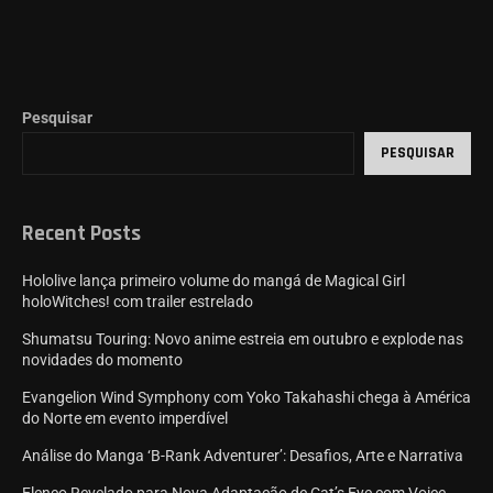
Pesquisar
PESQUISAR
Recent Posts
Hololive lança primeiro volume do mangá de Magical Girl
holoWitches! com trailer estrelado
Shumatsu Touring: Novo anime estreia em outubro e explode nas
novidades do momento
Evangelion Wind Symphony com Yoko Takahashi chega à América
do Norte em evento imperdível
Análise do Manga ‘B-Rank Adventurer’: Desafios, Arte e Narrativa
Elenco Revelado para Nova Adaptação de Cat’s Eye com Voice