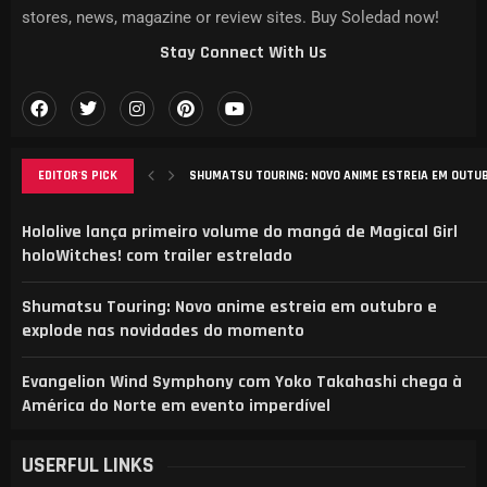
stores, news, magazine or review sites. Buy Soledad now!
Stay Connect With Us
EDITOR'S PICK
SHUMATSU TOURING: NOVO ANIME ESTREIA EM OUTUBR
EVANGELION WIND SYMPHONY COM YOKO TAKAHASHI C
ANÁLISE DO MANGA ‘B-RANK ADVENTURER’: DESAFIOS, 
ELENCO REVELADO PARA NOVA ADAPTAÇÃO DE CAT’S E
AGURI ONISHI LANÇA NOVO VIDEOCLIPE “HADASHI NO 
Hololive lança primeiro volume do mangá de Magical Girl
holoWitches! com trailer estrelado
Shumatsu Touring: Novo anime estreia em outubro e
explode nas novidades do momento
Evangelion Wind Symphony com Yoko Takahashi chega à
América do Norte em evento imperdível
USERFUL LINKS