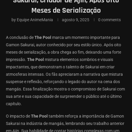
Sakurai, Criador de Ajin, Após Oito
Meses de Serialização
by
Equipe AnimeMania
agosto 9, 2025
0 comments
A conclusão de
The Pool
marca um momento importante para
Gamon Sakurai, autor conhecido por seu estilo único. Após oito
meses de serialização, a obra chega ao fim, deixando uma forte
impressão.
The Pool
mistura elementos sombrios e visuais
impactantes, que demonstram o talento de Sakurai em criar
atmosferas intensas. Os fãs apreciaram a narrativa que mistura
suspense e reflexão, reforçando o legado do autor na cena dos
mangás. Essa finalização mostra o compromisso de Sakurai com
sua arte e sua capacidade de surpreender o público até o último
capítulo.
O impacto de
The Pool
também reforça a importância de Gamon
Sakurai na indústria de mangás, lembrando seu trabalho anterior
em
Ajin
. Sua habilidade de contar histórias complexas com um