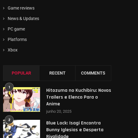
Game reviews
News & Updates
PC game
Platforms
Xbox
POPULAR
RECENT
COMMENTS
1
Hitozuma no Kuchibiru: Novos
Trailers e Elenco Para o
Anime
junho 20, 2025
2
Blue Lock: Isagi Encontra
Bunny Iglesias e Desperta
Rivalidade