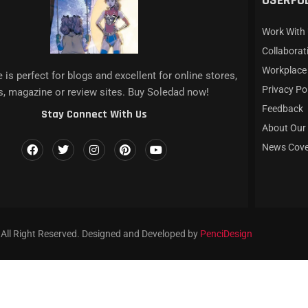
USERFUL
 E...
GA À...
RTE E...
...
AMP”...
Work With
Collaborat
Workplace
 is perfect for blogs and excellent for online stores,
Privacy Po
, magazine or review sites. Buy Soledad now!
Feedback
Stay Connect With Us
About Our
News Cove
All Right Reserved. Designed and Developed by
PenciDesign