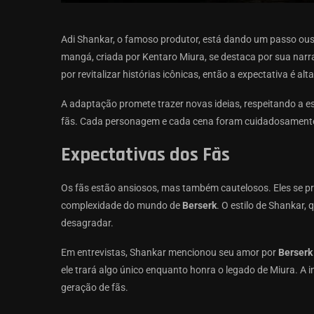
Adi Shankar, o famoso produtor, está dando um passo ou
mangá, criada por Kentaro Miura, se destaca por sua nar
por revitalizar histórias icônicas, então a expectativa é alta
A adaptação promete trazer novas ideias, respeitando a ess
fãs. Cada personagem e cada cena foram cuidadosamente e
Expectativas dos Fãs
Os fãs estão ansiosos, mas também cautelosos. Eles se p
complexidade do mundo de
Berserk
. O estilo de Shankar
desagradar.
Em entrevistas, Shankar mencionou seu amor por
Berserk
ele trará algo único enquanto honra o legado de Miura. 
geração de fãs.