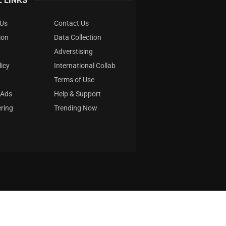
 LINKS
 Us
Contact Us
ion
Data Collection
Adverstising
licy
International Collab
Terms of Use
 Ads
Help & Support
ring
Trending Now