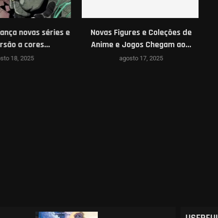
nça novas séries e
Novas Figures e Coleções de
são a cores...
Anime e Jogos Chegam ao...
Ve
sto 18, 2025
agosto 17, 2025