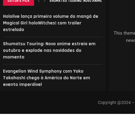
SHUMATSU TOURING: NOVO ANIME ESTREIA EM OUTUBRO
EDITOR'S PICK
EVANGELION WIND SYMPHONY COM YOKO TAKAHASHI CHE
ANÁLISE DO MANGA ‘B-RANK ADVENTURER’: DESAFIOS, A
ELENCO REVELADO PARA NOVA ADAPTAÇÃO DE CAT’S EYE
AGURI ONISHI LANÇA NOVO VIDEOCLIPE “HADASHI NO ST
Hololive lança primeiro volume do mangá de
Magical Girl holoWitches! com trailer
estrelado
This theme
news
Shumatsu Touring: Novo anime estreia em
outubro e explode nas novidades do
momento
Evangelion Wind Symphony com Yoko
Takahashi chega à América do Norte em
evento imperdível
Copyright @2024 – 