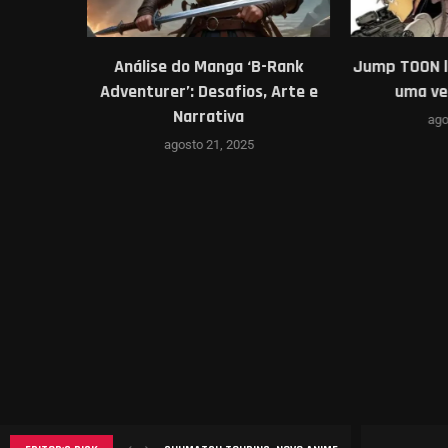
o volume
Análise do Manga ‘B-Rank
Jump TOON la
 Girl
Adventurer’: Desafios, Arte e
uma ver
Narrativa
ago
agosto 21, 2025