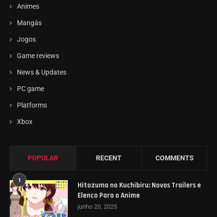
Animes
Mangás
Jogos
Game reviews
News & Updates
PC game
Platforms
Xbox
POPULAR
RECENT
COMMENTS
1
Hitozuma no Kuchibiru: Novos Trailers e
Elenco Para o Anime
junho 20, 2025