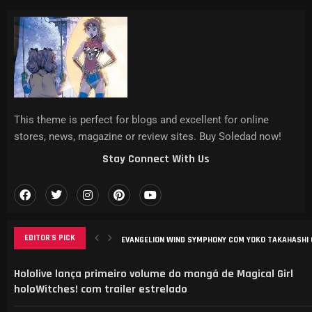
This theme is perfect for blogs and excellent for online
stores, news, magazine or review sites. Buy Soledad now!
Stay Connect With Us
EDITOR'S PICK
EVANGELION WIND SYMPHONY COM YOKO TAKAHASHI C
ANÁLISE DO MANGA ‘B-RANK ADVENTURER’: DESAFIOS, 
ELENCO REVELADO PARA NOVA ADAPTAÇÃO DE CAT’S E
AGURI ONISHI LANÇA NOVO VIDEOCLIPE “HADASHI NO 
Hololive lança primeiro volume do mangá de Magical Girl
holoWitches! com trailer estrelado